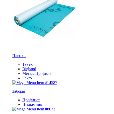
Пленки
Tyvek
Bigband
МеталлПрофиль
Fakro
Заборы
Профлист
Штакетник