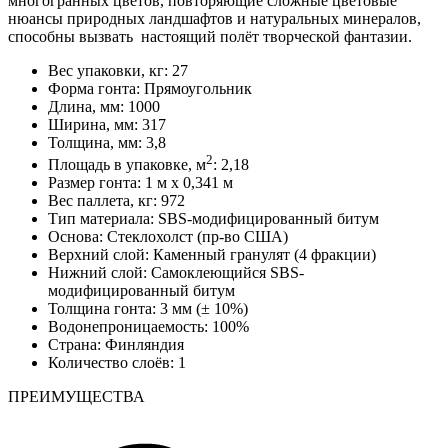
многогранных цветов, повторяющие сложные цветовые
нюансы природных ландшафтов и натуральных минералов,
способны вызвать настоящий полёт творческой фантазии.
Вес упаковки, кг:
27
Форма гонта:
Прямоугольник
Длина, мм:
1000
Ширина, мм:
317
Толщина, мм:
3,8
2
Площадь в упаковке, м
:
2,18
Размер гонта:
1 м х 0,341 м
Вес паллета, кг:
972
Тип материала:
SBS-модифицированный битум
Основа:
Стеклохолст (пр-во США)
Верхний слой:
Каменный гранулят (4 фракции)
Нижний слой:
Самоклеющийся SBS-
модифицированный битум
Толщина гонта:
3 мм (± 10%)
Водонепроницаемость:
100%
Страна:
Финляндия
Количество слоёв:
1
ПРЕИМУЩЕСТВА