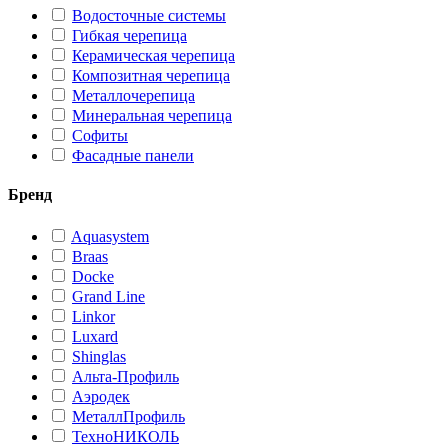
Водосточные системы
Гибкая черепица
Керамическая черепица
Композитная черепица
Металлочерепица
Минеральная черепица
Софиты
Фасадные панели
Бренд
Aquasystem
Braas
Docke
Grand Line
Linkor
Luxard
Shinglas
Альта-Профиль
Аэродек
МеталлПрофиль
ТехноНИКОЛЬ