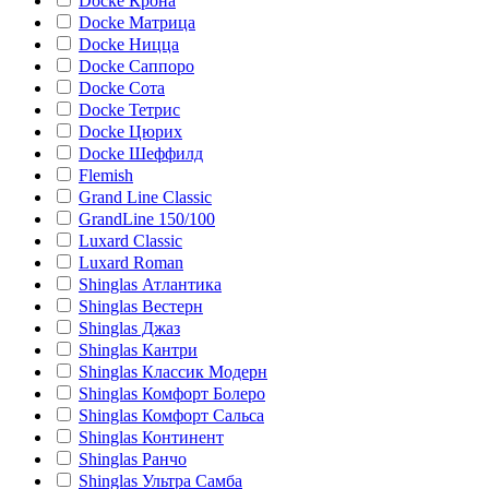
Docke Крона
Docke Матрица
Docke Ницца
Docke Саппоро
Docke Сота
Docke Тетрис
Docke Цюрих
Docke Шеффилд
Flemish
Grand Line Classic
GrandLine 150/100
Luxard Classic
Luxard Roman
Shinglas Атлантика
Shinglas Вестерн
Shinglas Джаз
Shinglas Кантри
Shinglas Классик Модерн
Shinglas Комфорт Болеро
Shinglas Комфорт Сальса
Shinglas Континент
Shinglas Ранчо
Shinglas Ультра Самба