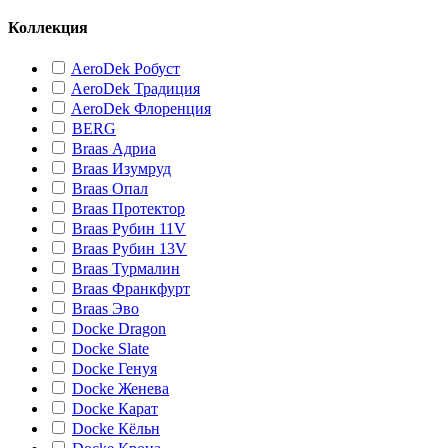
Коллекция
AeroDek Робуст
AeroDek Традиция
AeroDek Флоренция
BERG
Braas Адриа
Braas Изумруд
Braas Опал
Braas Протектор
Braas Рубин 11V
Braas Рубин 13V
Braas Турмалин
Braas Франкфурт
Braas Эво
Docke Dragon
Docke Slate
Docke Генуя
Docke Женева
Docke Карат
Docke Кёльн