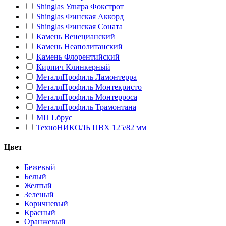
Shinglas Ультра Фокстрот
Shinglas Финская Аккорд
Shinglas Финская Соната
Камень Венецианский
Камень Неаполитанский
Камень Флорентийский
Кирпич Клинкерный
МеталлПрофиль Ламонтерра
МеталлПрофиль Монтекристо
МеталлПрофиль Монтерроса
МеталлПрофиль Трамонтана
МП Lбрус
ТехноНИКОЛЬ ПВХ 125/82 мм
Цвет
Бежевый
Белый
Желтый
Зеленый
Коричневый
Красный
Оранжевый